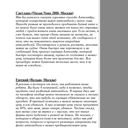
Светлана (Nissan None 2006, Москва)
Мне бы хотелось сказать огромное спасибо Александру,
который осуществлял выкуп автомобиля у моего сына.
Никогда раньше не приходилось продавать битый авто и
по началу было очень много звонков от каких-то странных
людей с предложением очень маленьких цен. Если честно, я
уже думала, что проще сдать машину на запчасти, но
потом сын нашел сайт этой компании, где сообщалось о
том, что вы занимаетесь выкупом аварийных
автомобилей. Посовещались и решили рискнуть, заполнив
заявку на сайте. Очень быстро мне перезвонили и на
следующий день приехал оценщик Александр, который
быстро посмотрел машину, оценил ее состояние и назвал
цену, которая была более чем приемлема для нас. Вся
процедура заняла буквально несколько часов, чего я ну
никак не ожидала...
Евгений (Вольво, Москва)
Я реально в восторге от того, как работают ваши
ребята. Вы были 4 компанией, куда я позвонил, чтобы
продать свой разбитый автомобиль. В первых двух мне
по телефону вообще ничего толкового не сказали и только
обещали, что как-нибудь их оценщик обязательно ко мне
приедет. В третьей компании в начале назвали отличную
цену, я аж удивился. А при осмотре цена упала процентов
на 40%, что меня, мягко говоря, удивило. Честно скажу,
вам звонил уже на нервах и с мыслью, что все такие
фирмы тупо кидалово и развод на деньги. Но человек, с
которым я общался (имя я не запомнил), задал мне ряд
вопросов, попросил в процессе разговора отправить ему
фото автомобиля и назвал предварительную цену,