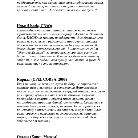
представляете, как сильно тем самым облегчаете жизнь
автомобилистов, попавших в аварию и желающих
продать свой авто. Продолжайте в том же духе!!!
Илья (Honda, СВАО)
в новогодние праздники попал в аварию на третьем
транспортном - не поделили дорогу с джипом. Виноват
был я, КАСКО на машину не оформлено. В следствие чего
решил не возиться с ремонтом и продавать. Закинул
объявление на все авто сайты, но безрезультатно. А
деньги были нужны очень срочно. В итоге нашел сайт
"ЭкспрессВыкупа", занимающегося срочным выкупом
битых и аварийных авто. В тот же день мою машину
забрали, а мне выдали всю сумму наличными на руки. В
цене, кстати, почти не опускают.
Кирилл (OPEL CORSA, 2008)
Ехал на машине жены по пути на дачу, не справился с
управлением и вылетел на встречку на Дмитровском
шоссе. Там после столкновения с фурой машина несколько
раз перевернулась и я оказался на обочине. Серьезно
пострадал в аварии и спустя много времени решил
попробовать продать битый автомобиль. Состояние у
машины было, мягко говоря, не очень. Но я обратился к
поисковику в интернете и по запросы выкуп аварийных
авто сразу же наткнулся на экспрессвыкуп. Заполнил
заявку, пообщался с оператором и уже на след. день
избавился от машины.
Оксана (Ховер, Москва)