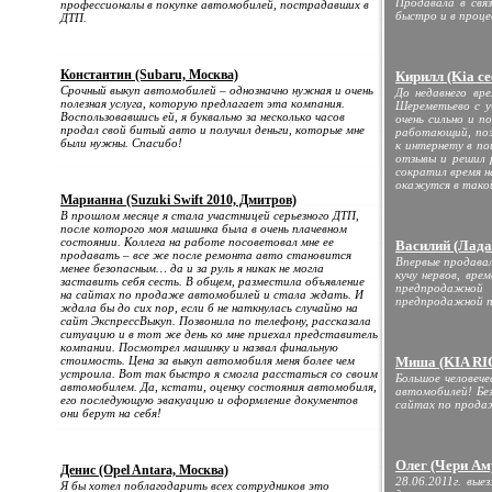
Продавала в свя
профессионалы в покупке автомобилей, пострадавших в
быстро и в процес
ДТП.
Константин (Subaru, Москва)
Кирилл (Kia ce
Срочный выкуп автомобилей – однозначно нужная и очень
До недавнего вр
полезная услуга, которую предлагает эта компания.
Шереметьево с у
Воспользовавшись ей, я буквально за несколько часов
очень сильно и 
продал свой битый авто и получил деньги, которые мне
работающий, поэ
были нужны. Спасибо!
к интернету в по
отзывы и решил 
сократил время н
окажутся в тако
Марианна (Suzuki Swift 2010, Дмитров)
В прошлом месяце я стала участницей серьезного ДТП,
после которого моя машинка была в очень плачевном
состоянии. Коллега на работе посоветовал мне ее
Василий (Лада
продавать – все же после ремонта авто становится
Впервые продавал
менее безопасным… да и за руль я никак не могла
кучу нервов, вре
заставить себя сесть. В общем, разместила объявление
предпродажной
на сайтах по продаже автомобилей и стала ждать. И
предпродажной по
ждала бы до сих пор, если б не наткнулась случайно на
сайт ЭкспрессВыкуп. Позвонила по телефону, рассказала
ситуацию и в тот же день ко мне приехал представитель
компании. Посмотрел машинку и назвал финальную
стоимость. Цена за выкуп автомобиля меня более чем
Миша (KIA RIO
устроила. Вот так быстро я смогла расстаться со своим
Большое человеч
автомобилем. Да, кстати, оценку состояния автомобиля,
автомобилей! Без
его последующую эвакуацию и оформление документов
сайтах по прода
они берут на себя!
Олег (Чери Аму
Денис (Opel Antara, Москва)
28.06.2011г. вые
Я бы хотел поблагодарить всех сотрудников это