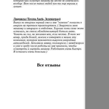
которая при осмотре машины на месте не изменилась
вообще. Вот после таких людей как-то еще веришь в
лучшее.
Людмила (Toyota Auris, Зеленоград)
Выпал во вторник первый снег и мне "повезло" попасть в
аварию на третьем транспортном..( Закрутило мою
машинку и швырнуло в отбойник. Хорошо хоть сама жива
осталась, но стала обладательницей битого авто.
Чинить ни сил, ни желания нет, если честно. В тот же
вечер, придя домой, залезла в интернет и нашла эту
компанию, которая занимается выкупом аварийных
автомобилей. Заполнила заявку, поговорила с менеджером
и уже в среду после работы ко мне приехали, чтобы
осмотреть и оценить машину. Работают очень быстро.
Я осталась очень довольна.)
Все отзывы