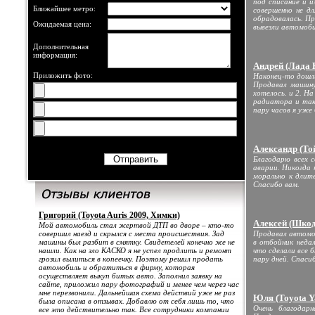
под списание и и
Ближайшее метро:
совершенно не д
обрадовалась. Пр
Ожидаемая цена:
вывезли автомобил
Дополнительная
информация:
Андрей (Лада 
Приложить фото:
Наконец-то дошли
Продавал машину
хотелось. и 2. Н
радиатора и так
пару часов я уже
Александр (То
Благодарю всех 
аварии. Никогда 
морально к длите
Спасибо вам.
Григорий (Toyota Auris 2009, Химки)
Алексей (Шкод
Мой автомобиль стал жертвой ДТП во дворе – кто-то
совершил наезд и скрылся с места происшествия. Зад
Продавал автомоб
машины был разбит в смятку. Свидетелей конечно же не
в отбойник недал
нашли. Как на зло КАСКО я не успел продлить и ремонт
что сделали все 
грозил вылиться в копеечку. Поэтому решил продать
пару дней. Спаси
автомобиль и обратиться в фирму, которая
осуществляет выкуп битых авто. Заполнил заявку на
сайте, приложил пару фотографий и менее чем через час
мне перезвонили. Дальнейшая схема действий уже не раз
Юля (Toyota Ya
была описана в отзывах. Добавлю от себя лишь то, что
Очень благодар
все это действительно так. Все сотрудники компании