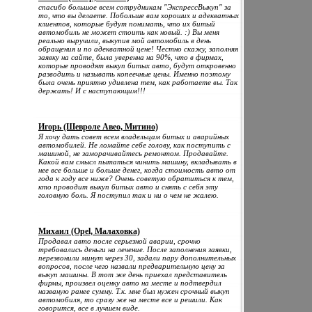
спасибо большое всем сотрудникам "ЭкспрессВыкуп" за
то, что вы делаете. Побольше вам хороших и адекватных
клиентов, которые будут понимать, что их битый
автомобиль не может стоить как новый. :) Вы меня
реально выручили, выкупив мой автомобиль в день
обращения и по адекватной цене! Честно скажу, заполняя
заявку на сайте, была уверенна на 90%, что в фирмах,
которые проводят выкуп битых авто, будут откровенно
разводить и называть копеечные цены. Именно поэтому
была очень приятно удивлена тем, как работаете вы. Так
держать! И с наступающим!!!
Игорь (Шевроле Авео, Митино)
Я хочу дать совет всем владельцам битых и аварийных
автомобилей. Не ломайте себе голову, как поступить с
машиной, не заморачивайтесь ремонтом. Продавайте.
Какой вам смысл пытаться чинить машину, вкладывать в
нее все больше и больше денег, когда стоимость авто от
года к году все ниже? Очень советую обратиться к тем,
кто проводит выкуп битых авто и снять с себя эту
головную боль. Я поступил так и ни о чем не жалею.
Михаил (Opel, Малаховка)
Продавал авто после серьезной аварии, срочно
требовались деньги на лечение. После заполнения заявки,
перезвонили минут через 30, задали пару дополнительных
вопросов, после чего назвали предварительную цену за
выкуп машины. В тот же день приехал представитель
фирмы, произвел оценку авто на месте и подтвердил
названую ранее сумму. Т.к. мне был нужен срочный выкуп
автомобиля, то сразу же на месте все и решили. Как
говорится, все в лучшем виде.