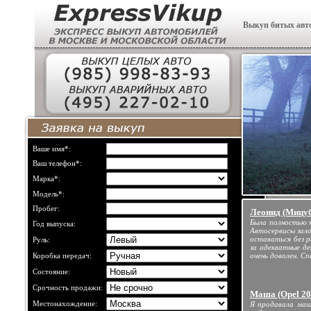
Выкуп битых авт
Ваше имя*:
Ваш телефон*:
Марка*:
Модель*:
Пробег:
Леонид (Мицу
Была полностью п
Год выпуска:
Автосервисы зало
оставаться без 
Руль:
за адекватные де
Коробка передач:
очень доволен. Сп
Состояние:
Срочность продажи:
Маша (Opel 20
Местонахождение:
Я продавала маш