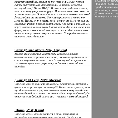
двигался по встр
замечательной компании за то, что они менее, чем за
никакого желани
сутки выкупили мой автомобиль, который серьезно
предоставляющим 
пострадал в ДТП на МКАД. Я ехал после работы домой,
на сайте, с нам
по соседнему ряду ехала фура. И вот ее внезапно понесло
Договорились о в
на мою полосу!!! Я никогда не испытывал такого страха!
машину у нас уве
Автомобиль по правому боку превратился в какое-то
месиво. На ремонт у меня, если честно, не было ни сил, ни
желания. Решил попробовать сразу продать автомобиль
через компанию по выкупу битых авто. Звонил в несколько
фирм, но только в этой мне предложили действительно
интересные условия покупки машины. Сотрудничеством
остался очень доволен!
Слава (Nissan almera 2004, Ховрино)
Желаю Вам в наступившем году успехов в выкупе
автомобилей, хороших клиентов, большой прибыли и не
совсем мертвых машин!! Ваш благодарный покупатель.
Вы самые лучшие в сфере выкупа битых и аварийных
авто!!!!
Диана (KIA Ceed, 2009г. Москва)
Спасибо вам за то, что приехали, осмотрели, оценили и
купили мою разбитую машинку!!! Никогда не думала, что
продавать авто в фирмы, занимающиеся выкупом битых
автомобилей так легко и приятно!Если еще когда-нибудь
окажусь в подобной ситуации - только к вам обращусь!
Юрий (BMW, Клин)
Спасибо всем, кто работает в этой компании и
проводит срочный выкуп автомобилей. Вы даже не